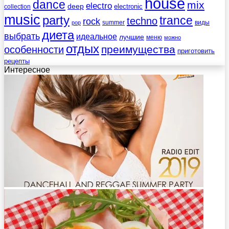
house
dance
mix
electro
deep
electronic
collection
music
party
trance
techno
rock
summer
виды
pop
диета
выбрать
идеальное
лучшие
меню
можно
отдых
преимущества
особенности
приготовить
рецепты
Интересное