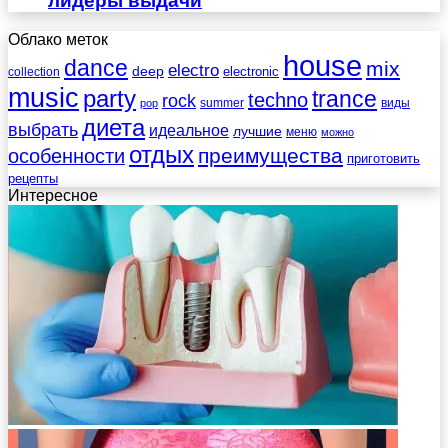
лидеры выдачи
Облако меток
house
dance
mix
electro
deep
electronic
collection
music
party
trance
techno
rock
summer
виды
pop
диета
выбрать
идеальное
лучшие
меню
можно
отдых
преимущества
особенности
приготовить
рецепты
Интересное