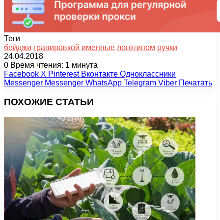
Теги
бейджи
гравировкой
именные
логотипом
ручки
24.04.2018
0
Время чтения: 1 минута
Facebook
X
Pinterest
Вконтакте
Одноклассники
Messenger
Messenger
WhatsApp
Telegram
Viber
Печатать
ПОХОЖИЕ СТАТЬИ