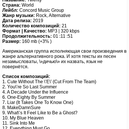
Страна:
World
Лейбл:
Concord Music Group
Жанр музыки:
Rock, Alternative
Дата релиза:
2019
Количество композиций:
21
Формат | Качество:
MP3 | 320 kbps
Продолжительность:
01 :11 :51
Размер:
160 mb (+3% )
Американская группа исполняющая свои произведения в
жанре альтернативного рока. И хотя тексты их песен
незамысловаты, \»дичью\» их назвать, язык не
повернётся.
Список композиций:
1. Cute Without The \’E\’ (Cut From The Team)
2. You\’re So Last Summer
4. A Decade Under the Influence
6. One-Eighty By Summer
7. Liar (It Takes One To Know One)
8. MakeDamnSure
9. What\’s It Feel Like to Be a Ghost?
10. My Blue Heaven
11. Sink Into Me
12. Everything Must Go