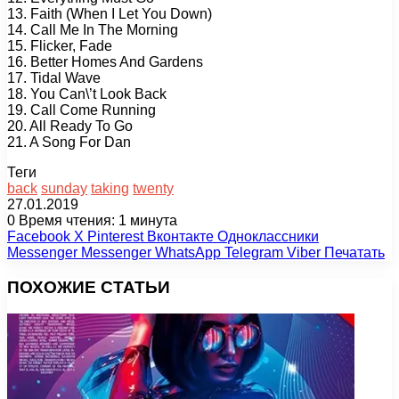
13. Faith (When I Let You Down)
14. Call Me In The Morning
15. Flicker, Fade
16. Better Homes And Gardens
17. Tidal Wave
18. You Can\’t Look Back
19. Call Come Running
20. All Ready To Go
21. A Song For Dan
Теги
back
sunday
taking
twenty
27.01.2019
0
Время чтения: 1 минута
Facebook
X
Pinterest
Вконтакте
Одноклассники
Messenger
Messenger
WhatsApp
Telegram
Viber
Печатать
ПОХОЖИЕ СТАТЬИ