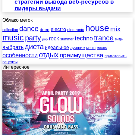
стратегии вывода веб-ресурсов в
лидеры выдачи
Облако меток
house
dance
mix
electro
deep
electronic
collection
music
party
trance
techno
rock
summer
виды
pop
диета
выбрать
идеальное
лучшие
меню
можно
отдых
преимущества
особенности
приготовить
рецепты
Интересное