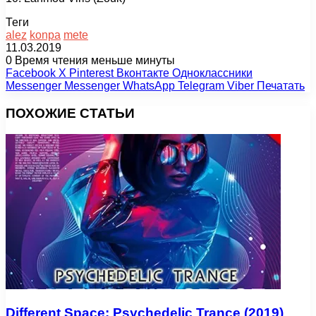
Теги
alez
konpa
mete
11.03.2019
0
Время чтения меньше минуты
Facebook
X
Pinterest
Вконтакте
Одноклассники
Messenger
Messenger
WhatsApp
Telegram
Viber
Печатать
ПОХОЖИЕ СТАТЬИ
Different Space: Psychedelic Trance (2019)