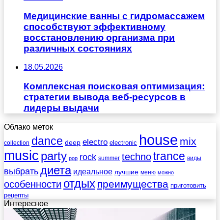
Медицинские ванны с гидромассажем
способствуют эффективному
восстановлению организма при
различных состояниях
18.05.2026
Комплексная поисковая оптимизация:
стратегии вывода веб-ресурсов в
лидеры выдачи
Облако меток
house
dance
mix
electro
deep
electronic
collection
music
party
trance
techno
rock
summer
виды
pop
диета
выбрать
идеальное
лучшие
меню
можно
отдых
преимущества
особенности
приготовить
рецепты
Интересное