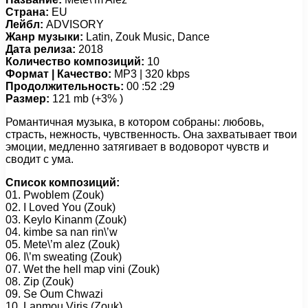
Страна:
EU
Лейбл:
ADVISORY
Жанр музыки:
Latin, Zouk Music, Dance
Дата релиза:
2018
Количество композиций:
10
Формат | Качество:
MP3 | 320 kbps
Продолжительность:
00 :52 :29
Размер:
121 mb (+3% )
Романтичная музыка, в котором собраны: любовь,
страсть, нежность, чувственность. Она захватывает твои
эмоции, медленно затягивает в водоворот чувств и
сводит с ума.
Список композиций:
01. Pwoblem (Zouk)
02. I Loved You (Zouk)
03. Keylo Kinanm (Zouk)
04. kimbe sa nan rin\’w
05. Mete\’m alez (Zouk)
06. I\’m sweating (Zouk)
07. Wet the hell map vini (Zouk)
08. Zip (Zouk)
09. Se Oum Chwazi
10. Lanmou Viris (Zouk)