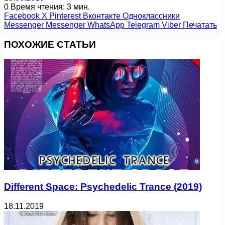
0
Время чтения: 3 мин.
Facebook
X
Pinterest
Вконтакте
Одноклассники
Messenger
Messenger
WhatsApp
Telegram
Viber
Печатать
ПОХОЖИЕ СТАТЬИ
Different Space: Psychedelic Trance (2019)
18.11.2019