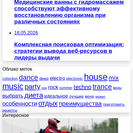
Медицинские ванны с гидромассажем
способствуют эффективному
восстановлению организма при
различных состояниях
18.05.2026
Комплексная поисковая оптимизация:
стратегии вывода веб-ресурсов в
лидеры выдачи
Облако меток
house
dance
mix
electro
deep
electronic
collection
music
party
trance
techno
rock
summer
виды
pop
диета
выбрать
идеальное
лучшие
меню
можно
отдых
преимущества
особенности
приготовить
рецепты
Интересное