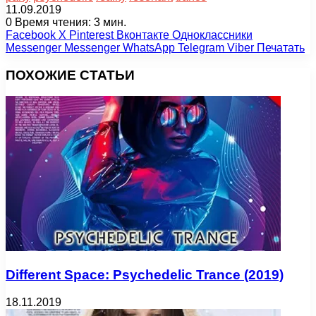
11.09.2019
0
Время чтения: 3 мин.
Facebook
X
Pinterest
Вконтакте
Одноклассники
Messenger
Messenger
WhatsApp
Telegram
Viber
Печатать
ПОХОЖИЕ СТАТЬИ
Different Space: Psychedelic Trance (2019)
18.11.2019