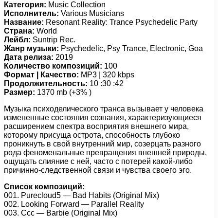
Категория:
Music Collection
Исполнитель:
Various Musicians
Название:
Resonant Reality: Trance Psychedelic Party
Страна:
World
Лейбл:
Suntrip Rec.
Жанр музыки:
Psychedelic, Psy Trance, Electronic, Goa
Дата релиза:
2019
Количество композиций:
100
Формат | Качество:
MP3 | 320 kbps
Продолжительность:
10 :30 :42
Размер:
1370 mb (+3% )
Музыка психоделического транса вызывает у человека
измененные состояния сознания, характеризующиеся
расширением спектра восприятия внешнего мира,
которому присуща острота, способность глубоко
проникнуть в свой внутренний мир, созерцать разного
рода феноменальные превращения внешней природы,
ощущать слияние с ней, часто с потерей какой-либо
причинно-следственной связи и чувства своего эго.
Список композиций:
001. Purесlоud5 — Bаd Hаbits (Originаl Mix)
002. Lооking Fоrwаrd — Pаrаllеl Rеаlitу
003. Cсс — Bаrbiе (Originаl Mix)