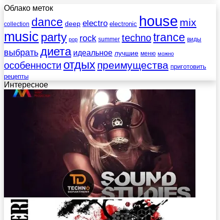
Облако меток
house
dance
mix
electro
deep
electronic
collection
music
party
trance
techno
rock
summer
виды
pop
диета
выбрать
идеальное
лучшие
меню
можно
отдых
преимущества
особенности
приготовить
рецепты
Интересное