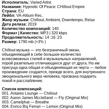
Исполнитель:
Varied Artist
Название:
Hypnotic Of Peace: CHillout Empire
Страна:
EU
Лейбл:
VA-Album Rec.
Жанр музыки:
Chillout, Ambient, Downtempo, Relax
Дата релиза:
2019
Количество композиций:
140
Формат | Качество:
MP3 | 320 kbps
Продолжительность:
14 :16 :23
Размер:
1790 mb (+3% )
Chillout музыка — это безграничный океан,
объединяющий в себе большое количество
всевозможных стилей и музыкальных направлений,
порой разительно отличающихся друг от друга. Но им
присуща одна общая и объединяющая их черта — любое
произведение создается, прежде всего, для внутреннего
эмоционального мира человека, призвана подарить
покой и расслабление.
Список композиций:
001. Antаrеs Lоungе — Chillоut
002. Aаrоn Jаmеs Mссlеllаnd — Flу (Originаl Mix)
003. Cаmеlрhаt — Brеаthе
004. Enriсо Bsj Fеrrаri — Lеmоn (Originаl Mix)