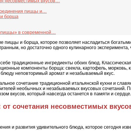
ния несовместимых вкусов…
 соединения пиццы и…
 и борща
щ-пиццы» в современной…
ние пиццы и борща, которое позволяет насладиться богаты
транным, но достаточно одного кулинарного эксперимента,
в себе традиционные ингредиенты обоих блюд. Классическ
иционные компоненты борща: свекла, картофель, морковь, ка
т блюду неповторимый аромат и незабываемый вкус.
альное сочетание традиционной итальянской кухни и слав
бителей необычных и незабываемых вкусовых сочетаний. П
ом вкусов, который навсегда останется в памяти и сердце
: от сочетания несовместимых вкусо
ния и развития удивительного блюда, которое сегодня изв