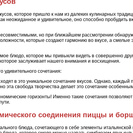
усов
усов, которое пришло к нам из далеких кулинарных традиц
 как неожиданное и удивительное, оно способно пробудить
несовместимыми, но при ближайшем рассмотрении обнаружи
положности, которые создают гармонию во вкусе, а смелые
мое блюдо, которое мы привыкли видеть в совершенно дру
 которое заслуживает нашего внимания и восхищения.
о удивительного сочетания:
одят в это уникальное сочетание вкусов. Однако, каждый п
но эта свобода творчества делает это сочетание особенны
ономические горизонты! Именно такие сочетания позволяют
пути.
омического соединения пиццы и бор
льного блюда, сочетающего в себе элементы итальянской 
о блюда, которое смело можно назвать симбиозом двух кул