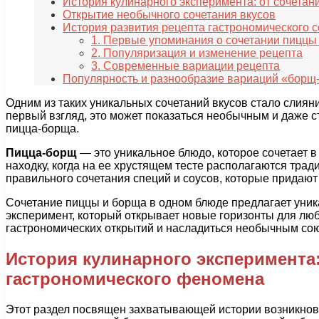
История кулинарного эксперимента: от сочета
Открытие необычного сочетания вкусов
История развития рецепта гастрономического
1. Первые упоминания о сочетании пиццы
2. Популяризация и изменение рецепта
3. Современные вариации рецепта
Популярность и разнообразие вариаций «бор
Одним из таких уникальных сочетаний вкусов стало слия
первый взгляд, это может показаться необычным и даже с
пицца-борща.
Пицца-борщ
— это уникальное блюдо, которое сочетает 
находку, когда на ее хрустящем тесте располагаются трад
правильного сочетания специй и соусов, которые придаю
Сочетание пиццы и борща в одном блюде предлагает уник
эксперимент, который открывает новые горизонты для лю
гастрономических открытий и насладиться необычным союз
История кулинарного эксперимента
гастрономического феномена
Этот раздел посвящен захватывающей истории возникнове