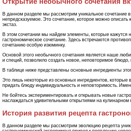
Открытие необычного сочетания вк
В данном разделе мы рассмотрим уникальное сочетание вк
непредсказуемое. Это сочетание, которое можно описать
экстаз.
В этом сочетании мы найдем элементы, которые кажутся 
гастрономическое сочетание. Здесь встречаются противо
сочетанию особую изюминку.
Основой этого необычного сочетания является наше люби
и специй, позволило создать новое, неповторимое блюдо,
В таблице ниже представлены основные ингредиенты этог
Это лишь некоторые из основных ингредиентов, которые вх
придать блюду индивидуальность и неповторимость. Имен
Не бойтесь экспериментировать и открывать новые гастр
наслаждаться удивительными открытиями на кулинарном 
История развития рецепта гастрон
В данном разделе мы рассмотрим эволюцию рецепта уника
гастрономический эксперимент привел к появлению новог