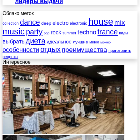
лидеры выдачи
Облако меток
house
dance
mix
electro
deep
electronic
collection
music
party
trance
techno
rock
summer
виды
pop
диета
выбрать
идеальное
лучшие
меню
можно
отдых
преимущества
особенности
приготовить
рецепты
Интересное