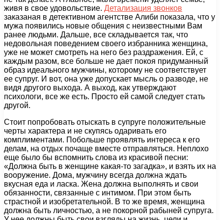
живя в свое удовольствие.
Детализация звонков
заказаная в детективном агентстве Алиби показала, что у
мужа появились новые общения с неизвестными Вам
ранее людьми. Дальше, все складывается так, что
недовольная поведением своего избранника женщина,
уже не может смотреть на него без раздражения. Ей, с
каждым разом, все больше не дает покоя придуманный
образ идеального мужчины, которому не соответствует
ее супруг. И вот, она уже допускает мысль о разводе, не
видя другого выхода. А выход, как утверждают
психологи, все же есть. Просто ей самой следует стать
другой.
Стоит попробовать отыскать в супруге положительные
черты характера и не скупясь одаривать его
комплиментами. Побольше проявлять интереса к его
делам, на отдых почаще вместе отправляться. Неплохо
еще было бы вспомнить слова из красивой песни:
«Должна быть в женщине какая-то загадка», и взять их на
вооружение. Дома, мужчину всегда должна ждать
вкусная еда и ласка. Жена должна выполнять и свои
обязанности, связанные с интимом. При этом быть
страстной и изобретательной. В то же время, женщина
должна быть личностью, а не покорной рабыней супруга.
У нее должны быть свои взгляды на жизнь, цели и