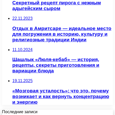
Секретный рецепт пирога с нежным
адыгейским сыром
22.11.2023
Отдых в Амритсаре — идеальное место
для погружения в историю, культуру и
религиозные традиции Индии
11.10.2024
Шашлык «Люля-кебаб» — история,
рецепты, секреты приготовления и
вариации блюда
19.11.2025
«Мозговая усталость»: что это, почему
возникает и как вернуть концентрацию
и энергию
Последние записи