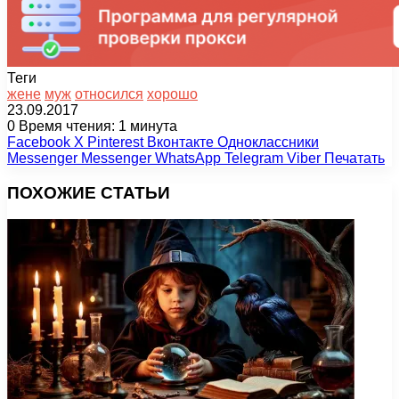
Теги
жене
муж
относился
хорошо
23.09.2017
0
Время чтения: 1 минута
Facebook
X
Pinterest
Вконтакте
Одноклассники
Messenger
Messenger
WhatsApp
Telegram
Viber
Печатать
ПОХОЖИЕ СТАТЬИ