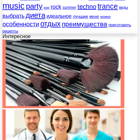
music
party
trance
techno
rock
summer
виды
pop
диета
выбрать
идеальное
лучшие
меню
можно
отдых
преимущества
особенности
приготовить
рецепты
Интересное