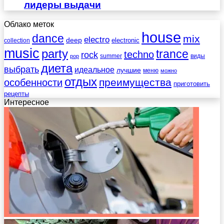
лидеры выдачи
Облако меток
house
dance
mix
electro
deep
electronic
collection
music
party
trance
techno
rock
summer
виды
pop
диета
выбрать
идеальное
лучшие
меню
можно
отдых
преимущества
особенности
приготовить
рецепты
Интересное