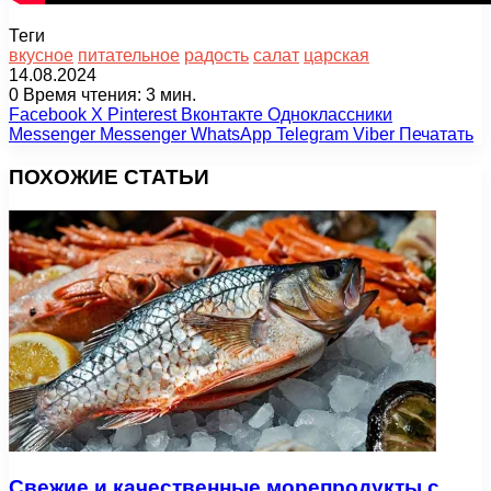
Теги
вкусное
питательное
радость
салат
царская
14.08.2024
0
Время чтения: 3 мин.
Facebook
X
Pinterest
Вконтакте
Одноклассники
Messenger
Messenger
WhatsApp
Telegram
Viber
Печатать
ПОХОЖИЕ СТАТЬИ
Свежие и качественные морепродукты с