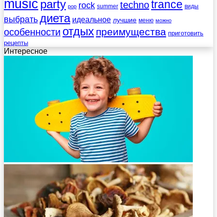
music
party
trance
techno
rock
summer
виды
pop
диета
выбрать
идеальное
лучшие
меню
можно
отдых
преимущества
особенности
приготовить
рецепты
Интересное