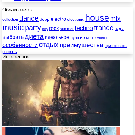
Облако меток
house
dance
mix
electro
deep
electronic
collection
music
party
trance
techno
rock
summer
виды
pop
диета
выбрать
идеальное
лучшие
меню
можно
отдых
преимущества
особенности
приготовить
рецепты
Интересное