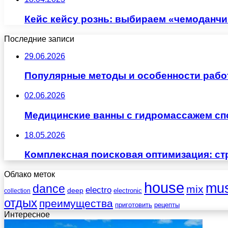
Кейс кейсу рознь: выбираем «чемоданчи
Последние записи
29.06.2026
Популярные методы и особенности рабо
02.06.2026
Медицинские ванны с гидромассажем сп
18.05.2026
Комплексная поисковая оптимизация: ст
Облако меток
house
mus
dance
mix
electro
deep
electronic
collection
отдых
преимущества
приготовить
рецепты
Интересное