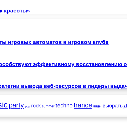
к красоты»
ты игровых автоматов в игровом клубе
особствуют эффективному восстановлению о
ратегии вывода веб-ресурсов в лидеры выда
ic
party
trance
techno
выбрать
rock
summer
виды
pop