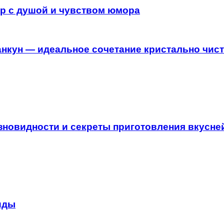
р с душой и чувством юмора
нкун — идеальное сочетание кристально чист
азновидности и секреты приготовления вкусн
иды