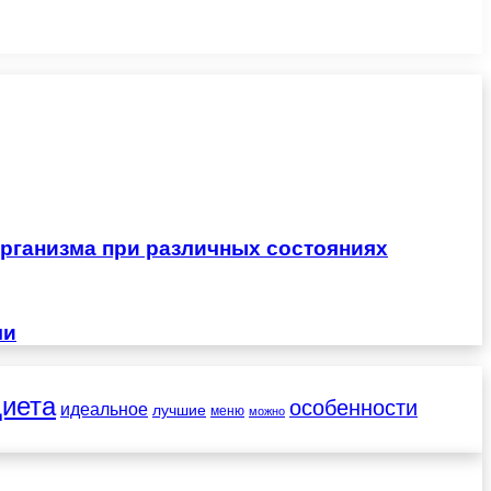
рганизма при различных состояниях
чи
диета
особенности
идеальное
лучшие
меню
можно