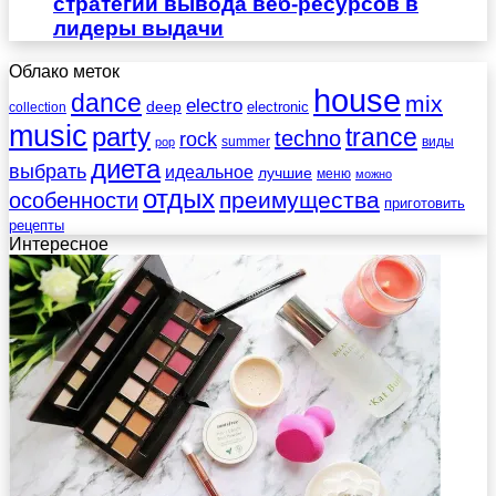
стратегии вывода веб-ресурсов в
лидеры выдачи
Облако меток
house
dance
mix
electro
deep
electronic
collection
music
party
trance
techno
rock
summer
виды
pop
диета
выбрать
идеальное
лучшие
меню
можно
отдых
преимущества
особенности
приготовить
рецепты
Интересное