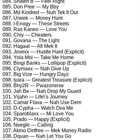
084. Shawn B — Feel Right
085. Don Pree — My Bby
086. Md Kindred — Nuh Tek It Out
087. Uneek — Money Hunt
088. I-Enogy — These Streets
089. Ras Kaneo — Love You
090. Chiy — Cheaters
091. Govana — The Light
092. Hagaat — Afi Mek It
093. Jovexx — Hustle Hard (Explicit)
094. Yola Moi — Take Me Home
095. Bingi Banks — Lollipop (Explicit)
096. Clymaxx — Nah Give Up
097. Big Vize — Hungry Dayz
098. Iyara — Greatest Treasure (Explicit)
099. Bhy2R — Pwazonenw
100. Jah Be — Nah Drop My Guard
101. Vijahn — Life\’s Journey
102. Camar Flava — Nah Use Dem
103. D-Cypha — Watch Ova Me
104. Sparoblaxx — Mi Love You
105. Prado — Happy (Explicit)
106. Neegle — Calling
107. Akino Dirtfree — Mek Money Radio
108. Dquan — Nah Let You Go