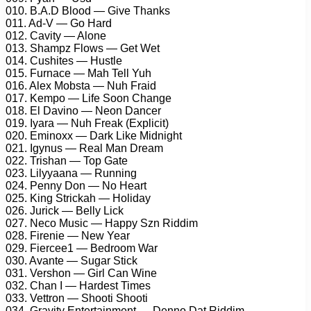
010. B.A.D Blood — Give Thanks
011. Ad-V — Go Hard
012. Cavity — Alone
013. Shampz Flows — Get Wet
014. Cushites — Hustle
015. Furnace — Mah Tell Yuh
016. Alex Mobsta — Nuh Fraid
017. Kempo — Life Soon Change
018. El Davino — Neon Dancer
019. Iyara — Nuh Freak (Explicit)
020. Eminoxx — Dark Like Midnight
021. Igynus — Real Man Dream
022. Trishan — Top Gate
023. Lilyyaana — Running
024. Penny Don — No Heart
025. King Strickah — Holiday
026. Jurick — Belly Lick
027. Neco Music — Happy Szn Riddim
028. Firenie — New Year
029. Fiercee1 — Bedroom War
030. Avante — Sugar Stick
031. Vershon — Girl Can Wine
032. Chan I — Hardest Times
033. Vettron — Shooti Shooti
034. Gravity Entertainment — Denno Dat Riddim