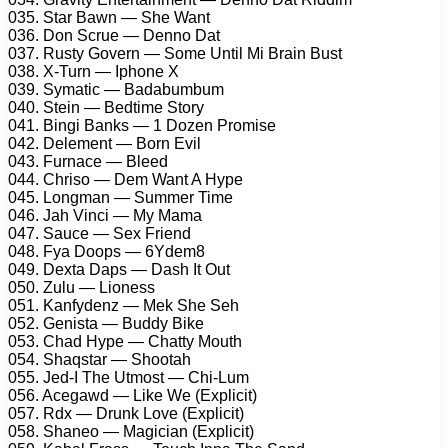
035. Star Bawn — She Want
036. Don Scrue — Denno Dat
037. Rusty Govern — Some Until Mi Brain Bust
038. X-Turn — Iphone X
039. Symatic — Badabumbum
040. Stein — Bedtime Story
041. Bingi Banks — 1 Dozen Promise
042. Delement — Born Evil
043. Furnace — Bleed
044. Chriso — Dem Want A Hype
045. Longman — Summer Time
046. Jah Vinci — My Mama
047. Sauce — Sex Friend
048. Fya Doops — 6Ydem8
049. Dexta Daps — Dash It Out
050. Zulu — Lioness
051. Kanfydenz — Mek She Seh
052. Genista — Buddy Bike
053. Chad Hype — Chatty Mouth
054. Shaqstar — Shootah
055. Jed-I The Utmost — Chi-Lum
056. Acegawd — Like We (Explicit)
057. Rdx — Drunk Love (Explicit)
058. Shaneo — Magician (Explicit)