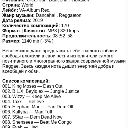
Страна:
World
Лейбл:
VA-Album Rec.
Жанр музыки:
Dancehall, Reggaeton
Дата релиза:
2019
Количество композиций:
170
Формат | Качество:
MP3 | 320 kbps
Продолжительность:
08 :52 :58
Размер:
1140 mb (+3% )
Невозможно даже представить себе, сколько любви и
свободы вложили в свои песни исполнители самого
позитивного и многогранного жанра современной музыки
Reggae. Здесь каждая нота дышит энергией добра и
всеобщей любви.
Список композиций:
001. King Moses — Dash Out
002. B.L.X. Beyiqlex — Jungle Justice
003. Wizzy — Keep Me Alive
004. Taxx — Believe
005. Elephant Man — Fan Dem Off
006. Kallyba — Man Tuff
007. 3Star — Dem Dead Now
008. Shenseea — Beat Me Congo
009. Fyah — Usd