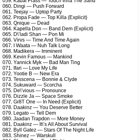
059. Kabal Frass — Touch Inna The Sand
060. Dingi — Push Forward
061. Teejay — Uptop Party
062. Propa Fade — Top Killa (Explicit)
063. Qnique — Dead
064. Kapella Don — Band Dem (Explicit)
065. D\’ladi Shan — Pon Mi
066. Virvs — Time And Time Again
067. I Waata — Nuh Talk Long
068. Madikera — Imminent
069. Kevin Famous — Mankind
070. Yannick Myk — Bad Man Ting
071. Ifari — Love My Life
072. Yootie B — New Era
073. Tesscena — Bonnie & Clyde
074. Sukuward — Scorcha
075. De\’vious — Pronounce
076. Dizzle Ja — Space Smoke
077. Gr8T One — In Need (Explicit)
078. Daakinz — You Deserve Better
079. Legato — Tell Dem
080. Jaadan Trapdon — More Money
081. Daakinz — It\’s All About Survival
082. Byll Gatez — Stars Of The Night Life
083. Shinez — Warskull