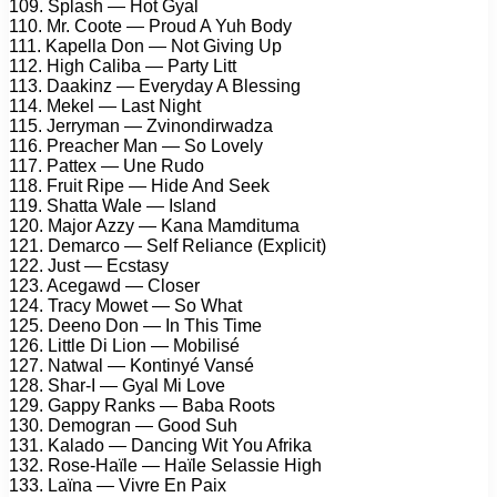
109. Splash — Hot Gyal
110. Mr. Coote — Proud A Yuh Body
111. Kapella Don — Not Giving Up
112. High Caliba — Party Litt
113. Daakinz — Everyday A Blessing
114. Mekel — Last Night
115. Jerryman — Zvinondirwadza
116. Preacher Man — So Lovely
117. Pattex — Une Rudo
118. Fruit Ripe — Hide And Seek
119. Shatta Wale — Island
120. Major Azzy — Kana Mamdituma
121. Demarco — Self Reliance (Explicit)
122. Just — Ecstasy
123. Acegawd — Closer
124. Tracy Mowet — So What
125. Deeno Don — In This Time
126. Little Di Lion — Mobilisé
127. Natwal — Kontinyé Vansé
128. Shar-I — Gyal Mi Love
129. Gappy Ranks — Baba Roots
130. Demogran — Good Suh
131. Kalado — Dancing Wit You Afrika
132. Rose-Haïle — Haïle Selassie High
133. Laïna — Vivre En Paix