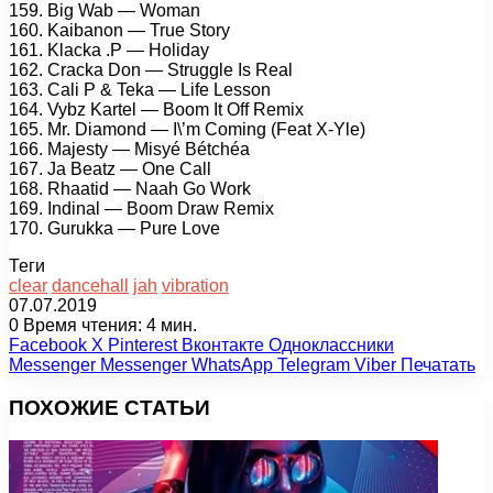
159. Big Wab — Woman
160. Kaibanon — True Story
161. Klacka .P — Holiday
162. Cracka Don — Struggle Is Real
163. Cali P & Teka — Life Lesson
164. Vybz Kartel — Boom It Off Remix
165. Mr. Diamond — I\’m Coming (Feat X-Yle)
166. Majesty — Misyé Bétchéa
167. Ja Beatz — One Call
168. Rhaatid — Naah Go Work
169. Indinal — Boom Draw Remix
170. Gurukka — Pure Love
Теги
clear
dancehall
jah
vibration
07.07.2019
0
Время чтения: 4 мин.
Facebook
X
Pinterest
Вконтакте
Одноклассники
Messenger
Messenger
WhatsApp
Telegram
Viber
Печатать
ПОХОЖИЕ СТАТЬИ