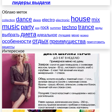
лидеры выдачи
Облако меток
house
dance
mix
electro
deep
electronic
collection
music
party
trance
techno
rock
summer
виды
pop
диета
выбрать
идеальное
лучшие
меню
можно
отдых
преимущества
особенности
приготовить
рецепты
Интересное