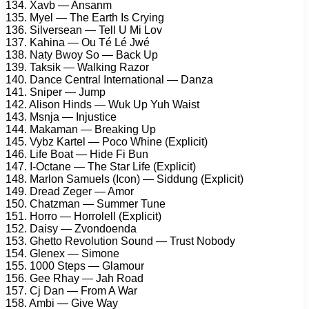
134. Xavb — Ansanm
135. Myel — The Earth Is Crying
136. Silversean — Tell U Mi Lov
137. Kahina — Ou Té Lé Jwé
138. Naty Bwoy So — Back Up
139. Taksik — Walking Razor
140. Dance Central International — Danza
141. Sniper — Jump
142. Alison Hinds — Wuk Up Yuh Waist
143. Msnja — Injustice
144. Makaman — Breaking Up
145. Vybz Kartel — Poco Whine (Explicit)
146. Life Boat — Hide Fi Bun
147. I-Octane — The Star Life (Explicit)
148. Marlon Samuels (Icon) — Siddung (Explicit)
149. Dread Zeger — Amor
150. Chatzman — Summer Tune
151. Horro — Horrolell (Explicit)
152. Daisy — Zvondoenda
153. Ghetto Revolution Sound — Trust Nobody
154. Glenex — Simone
155. 1000 Steps — Glamour
156. Gee Rhay — Jah Road
157. Cj Dan — From A War
158. Ambi — Give Way