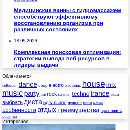
Медицинские ванны с гидромассажем
способствуют эффективному
восстановлению организма при
различных состояниях
18.05.2026
Комплексная поисковая оптимизация:
стратегии вывода веб-ресурсов в
лидеры выдачи
Облако меток
house
dance
mix
electro
deep
electronic
collection
music
party
trance
techno
rock
summer
виды
pop
диета
выбрать
идеальное
лучшие
меню
можно
отдых
преимущества
особенности
приготовить
рецепты
Интересное