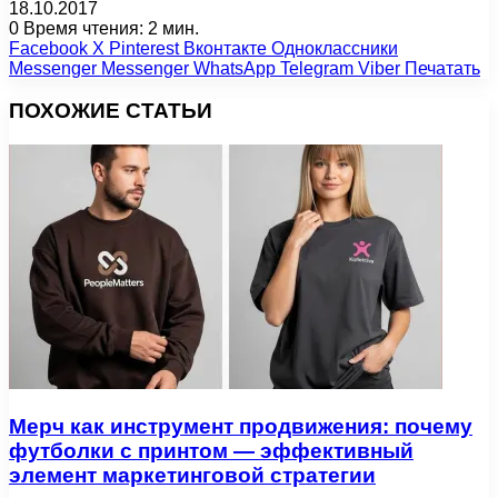
18.10.2017
0
Время чтения: 2 мин.
Facebook
X
Pinterest
Вконтакте
Одноклассники
Messenger
Messenger
WhatsApp
Telegram
Viber
Печатать
ПОХОЖИЕ СТАТЬИ
Мерч как инструмент продвижения: почему
футболки с принтом — эффективный
элемент маркетинговой стратегии