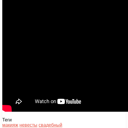
Теги
макияж
невесты
свадебный