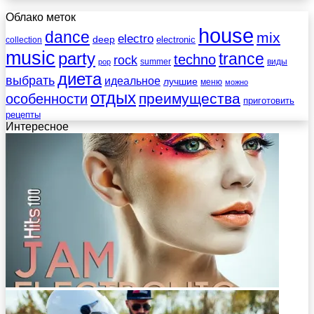
Облако меток
house
dance
mix
electro
deep
electronic
collection
music
party
trance
techno
rock
summer
виды
pop
диета
выбрать
идеальное
лучшие
меню
можно
отдых
преимущества
особенности
приготовить
рецепты
Интересное