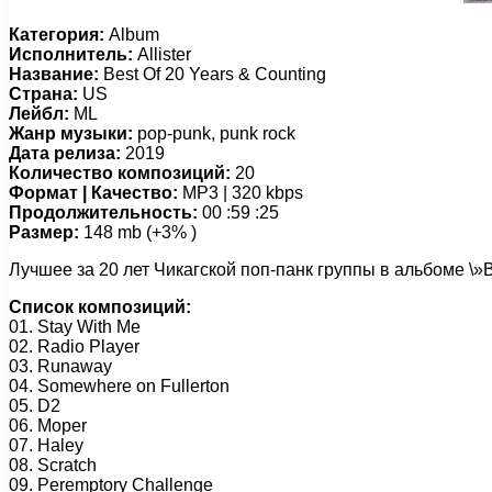
Категория:
Album
Исполнитель:
Allister
Название:
Best Of 20 Years & Counting
Страна:
US
Лейбл:
ML
Жанр музыки:
pop-punk, punk rock
Дата релиза:
2019
Количество композиций:
20
Формат | Качество:
MP3 | 320 kbps
Продолжительность:
00 :59 :25
Размер:
148 mb (+3% )
Лучшее за 20 лет Чикагской поп-панк группы в альбоме \»B
Список композиций:
01. Stay With Me
02. Radio Player
03. Runaway
04. Somewhere on Fullerton
05. D2
06. Moper
07. Haley
08. Scratch
09. Peremptory Challenge