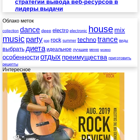
стратегии вывода веб-ресурсов в
лидеры выдачи
Облако меток
house
dance
mix
electro
deep
electronic
collection
music
party
trance
techno
rock
summer
виды
pop
диета
выбрать
идеальное
лучшие
меню
можно
отдых
преимущества
особенности
приготовить
рецепты
Интересное