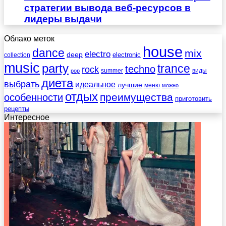
стратегии вывода веб-ресурсов в
лидеры выдачи
Облако меток
house
dance
mix
electro
deep
electronic
collection
music
party
trance
techno
rock
summer
виды
pop
диета
выбрать
идеальное
лучшие
меню
можно
отдых
преимущества
особенности
приготовить
рецепты
Интересное