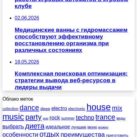
клубе
02.06.2026
Медицинские ванны с гидромассажем
способствуют эффективному
восстановлению организма при
различных состояниях
18.05.2026
Комплексная поисковая оптимизация:
стратегии вывода веб-ресурсов в
лидеры выдачи
Облако меток
house
dance
mix
electro
deep
electronic
collection
music
party
trance
techno
rock
summer
виды
pop
диета
выбрать
идеальное
лучшие
меню
можно
отдых
преимущества
особенности
приготовить