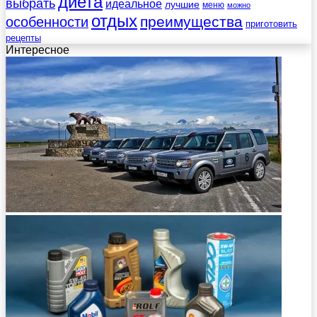
диета
выбрать
идеальное
лучшие
меню
можно
отдых
преимущества
особенности
приготовить
рецепты
Интересное