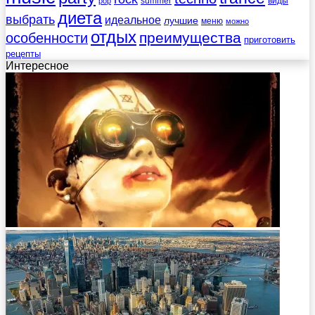
summer
виды
pop
диета
выбрать
идеальное
лучшие
меню
можно
отдых
преимущества
особенности
приготовить
рецепты
Интересное