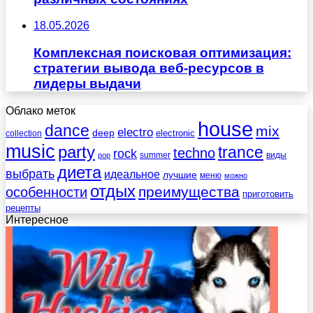
18.05.2026
Комплексная поисковая оптимизация:
стратегии вывода веб-ресурсов в
лидеры выдачи
Облако меток
house
dance
mix
electro
deep
electronic
collection
music
party
trance
techno
rock
summer
виды
pop
диета
выбрать
идеальное
лучшие
меню
можно
отдых
преимущества
особенности
приготовить
рецепты
Интересное