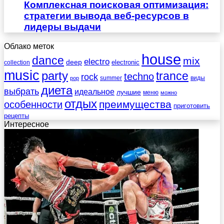
Комплексная поисковая оптимизация:
стратегии вывода веб-ресурсов в
лидеры выдачи
Облако меток
house
dance
mix
electro
deep
electronic
collection
music
party
trance
techno
rock
summer
виды
pop
диета
выбрать
идеальное
лучшие
меню
можно
отдых
преимущества
особенности
приготовить
рецепты
Интересное