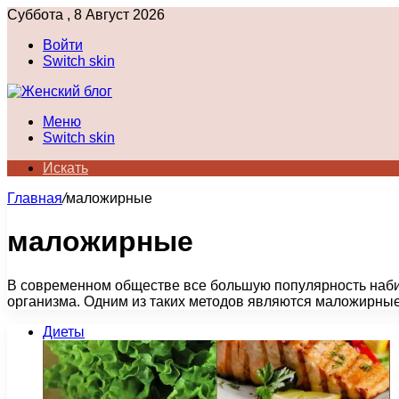
Суббота , 8 Август 2026
Войти
Switch skin
Меню
Switch skin
Искать
Главная
/
маложирные
маложирные
В современном обществе все большую популярность наби
организма. Одним из таких методов являются маложирны
Диеты