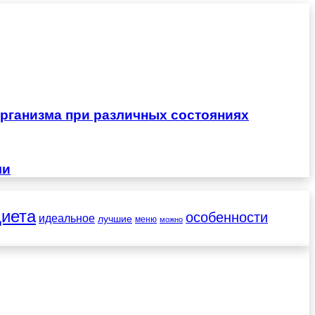
рганизма при различных состояниях
чи
диета
особенности
идеальное
лучшие
меню
можно