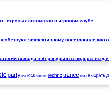
ты игровых автоматов в игровом клубе
особствуют эффективному восстановлению о
ратегии вывода веб-ресурсов в лидеры выда
ic
party
trance
techno
выбрать
rock
summer
виды
pop