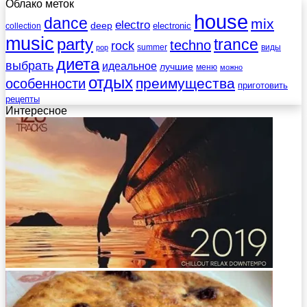
Облако меток
house
dance
mix
electro
deep
electronic
collection
music
party
trance
techno
rock
summer
виды
pop
диета
выбрать
идеальное
лучшие
меню
можно
отдых
преимущества
особенности
приготовить
рецепты
Интересное