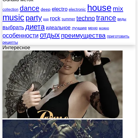
house
dance
mix
electro
deep
electronic
collection
music
party
trance
techno
rock
summer
виды
pop
диета
выбрать
идеальное
лучшие
меню
можно
отдых
преимущества
особенности
приготовить
рецепты
Интересное