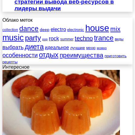
стратегии вывода веб-ресурсов в
лидеры выдачи
Облако меток
house
dance
mix
electro
deep
electronic
collection
music
party
trance
techno
rock
summer
виды
pop
диета
выбрать
идеальное
лучшие
меню
можно
отдых
преимущества
особенности
приготовить
рецепты
Интересное