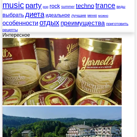
music
party
trance
techno
rock
summer
виды
pop
диета
выбрать
идеальное
лучшие
меню
можно
отдых
преимущества
особенности
приготовить
рецепты
Интересное