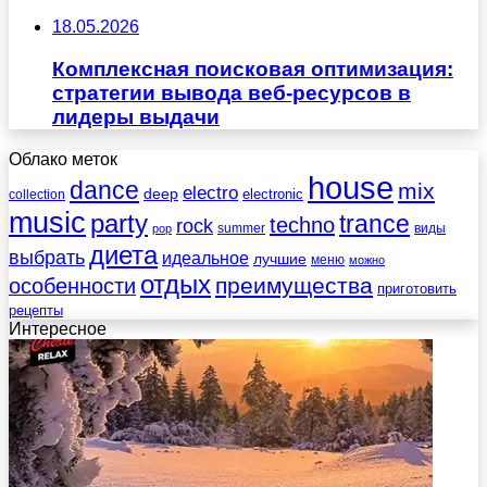
18.05.2026
Комплексная поисковая оптимизация:
стратегии вывода веб-ресурсов в
лидеры выдачи
Облако меток
house
dance
mix
electro
deep
electronic
collection
music
party
trance
techno
rock
summer
виды
pop
диета
выбрать
идеальное
лучшие
меню
можно
отдых
преимущества
особенности
приготовить
рецепты
Интересное