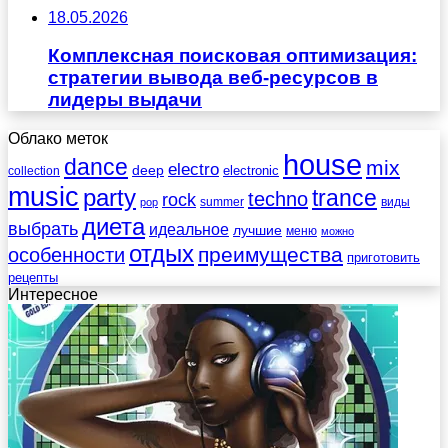
18.05.2026
Комплексная поисковая оптимизация:
стратегии вывода веб-ресурсов в
лидеры выдачи
Облако меток
house
dance
mix
electro
deep
electronic
collection
music
party
trance
techno
rock
summer
виды
pop
диета
выбрать
идеальное
лучшие
меню
можно
отдых
преимущества
особенности
приготовить
рецепты
Интересное