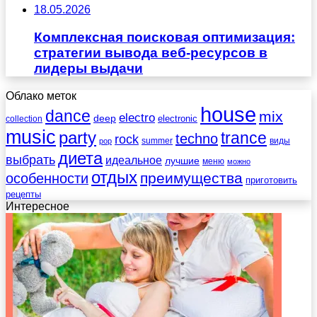
18.05.2026
Комплексная поисковая оптимизация:
стратегии вывода веб-ресурсов в
лидеры выдачи
Облако меток
house
dance
mix
electro
deep
electronic
collection
music
party
trance
techno
rock
summer
виды
pop
диета
выбрать
идеальное
лучшие
меню
можно
отдых
преимущества
особенности
приготовить
рецепты
Интересное