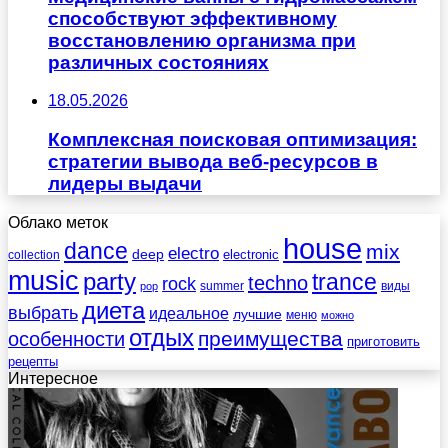
способствуют эффективному
восстановлению организма при
различных состояниях
18.05.2026
Комплексная поисковая оптимизация:
стратегии вывода веб-ресурсов в
лидеры выдачи
Облако меток
house
dance
mix
electro
deep
electronic
collection
music
party
trance
techno
rock
summer
виды
pop
диета
выбрать
идеальное
лучшие
меню
можно
отдых
преимущества
особенности
приготовить
рецепты
Интересное