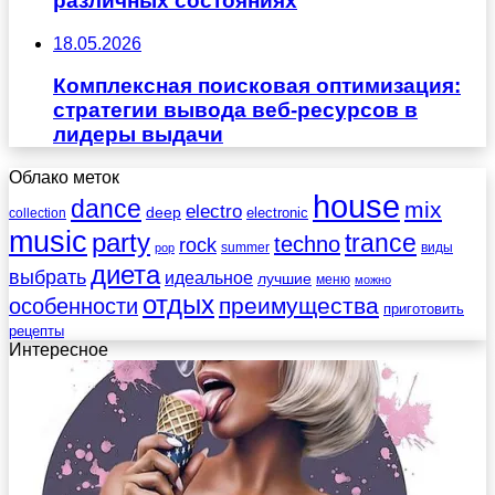
различных состояниях
18.05.2026
Комплексная поисковая оптимизация:
стратегии вывода веб-ресурсов в
лидеры выдачи
Облако меток
house
dance
mix
electro
deep
electronic
collection
music
party
trance
techno
rock
summer
виды
pop
диета
выбрать
идеальное
лучшие
меню
можно
отдых
преимущества
особенности
приготовить
рецепты
Интересное