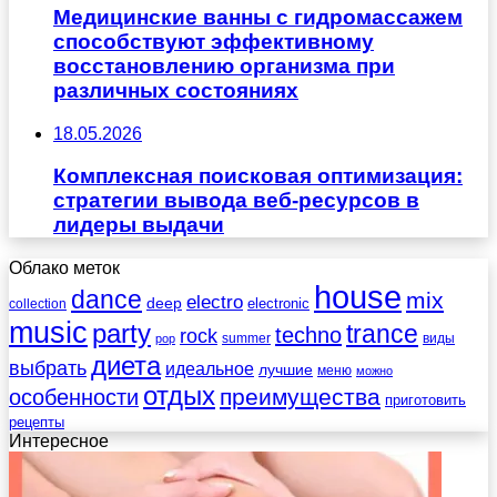
Медицинские ванны с гидромассажем
способствуют эффективному
восстановлению организма при
различных состояниях
18.05.2026
Комплексная поисковая оптимизация:
стратегии вывода веб-ресурсов в
лидеры выдачи
Облако меток
house
dance
mix
electro
deep
electronic
collection
music
party
trance
techno
rock
summer
виды
pop
диета
выбрать
идеальное
лучшие
меню
можно
отдых
преимущества
особенности
приготовить
рецепты
Интересное