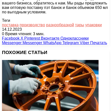
вашего бизнеса, обратитесь к нам. Мы рады предложить
вам оптовую поставку пэт банок и банок объемом 650 мл
по выгодным условиям.
Теги
поставка
производство
разнообразной
тары
упаковки
14.12.2023
0
Время чтения: 3 мин.
Facebook
X
Pinterest
Вконтакте
Одноклассники
Messenger
Messenger
WhatsApp
Telegram
Viber
Печатать
ПОХОЖИЕ СТАТЬИ