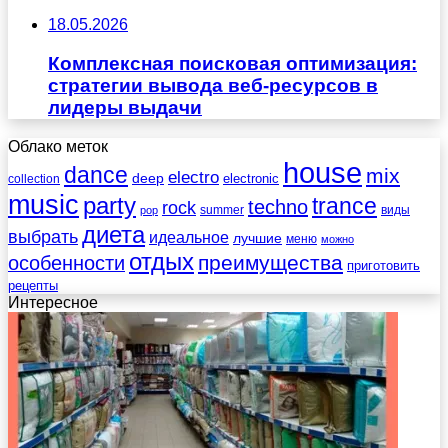
18.05.2026
Комплексная поисковая оптимизация:
стратегии вывода веб-ресурсов в
лидеры выдачи
Облако меток
house
dance
mix
electro
deep
electronic
collection
music
party
trance
techno
rock
summer
виды
pop
диета
выбрать
идеальное
лучшие
меню
можно
отдых
преимущества
особенности
приготовить
рецепты
Интересное