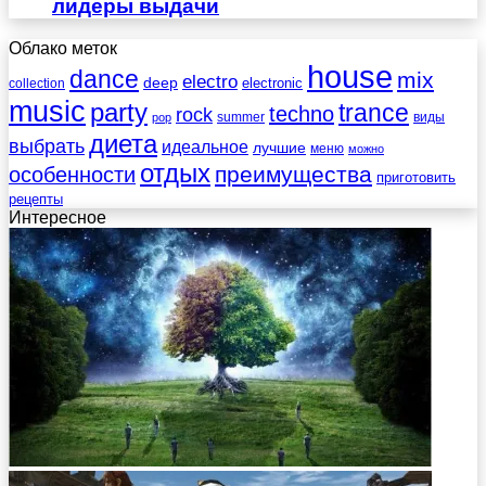
лидеры выдачи
Облако меток
house
dance
mix
electro
deep
electronic
collection
music
party
trance
techno
rock
summer
виды
pop
диета
выбрать
идеальное
лучшие
меню
можно
отдых
преимущества
особенности
приготовить
рецепты
Интересное