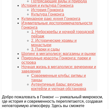
Потрясающие виды и природа
История и культура Гонконга
История Гонконга
Культура Гонконга
Кулинарное раю: кухня Гонконга
Изумительные достопримечательности
Гонконга
1. Небоскребы и ночной городской
пейзаж
2. Исторические храмы и
монастыри
3. Парки и сады
Шопинг в мегаполисе: магазины и рынки
Природные красоты Гонконга: парки и
острова
Ночная жизнь в мегаполисе: вечеринки и
заведения
Современные клубы: ритмы и
танцы
Аутентичные бары: вкусные
коктейли и уютная обстановка
Добро пожаловать в Гонконг — уникальный микрокосм,
где история и современность переплетаются, создавая
неповторимую атмосферу. Здесь вы сможете