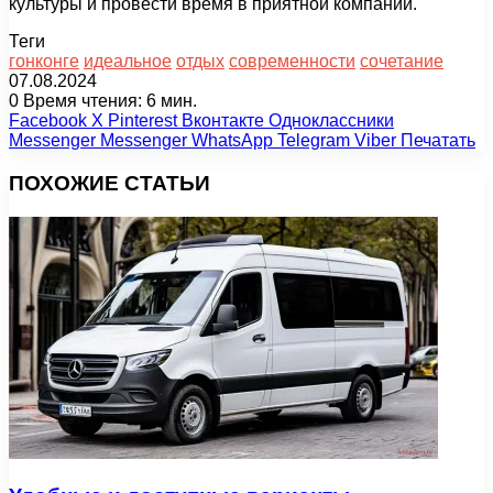
культуры и провести время в приятной компании.
Теги
гонконге
идеальное
отдых
современности
сочетание
07.08.2024
0
Время чтения: 6 мин.
Facebook
X
Pinterest
Вконтакте
Одноклассники
Messenger
Messenger
WhatsApp
Telegram
Viber
Печатать
ПОХОЖИЕ СТАТЬИ