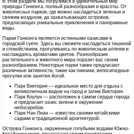
В этом разделе мы погрузимся в удивительный мир
природы Гонконга, полный разнообразия и красоты. От
живописных парков, где можно насладиться зеленью и
свежим воздухом, до захватывающих островов,
предлагающих уникальные приключения и панорамные
виды.
Парки Гонконга являются истинными оазисами в
городской суете. Здесь вы сможете насладиться тишиной
и спокойствием, прогуливаясь по живописным аллеям и
наслаждаясь ароматами цветов. Разнообразие
растительного и животного мира поразит вас своим
разнообразием. Некоторые парки также предлагают
различные активности, такие как пикники, велосипедные
прогулки или занятия йогой.
Парк Виктория — идеальное место для отдыха с
великолепным видом на город и залив Виктория.
Парк Коулун — расположен в самом сердце города
и предлагает оазис зелени в окружении
небоскребов.
Парк Нан Лиан — известен своими китайскими
садами и традиционной архитектурой.
Острова Гонконга, окруженные голубыми водами Южно-
Китайского моря, предлагают своим посетителям