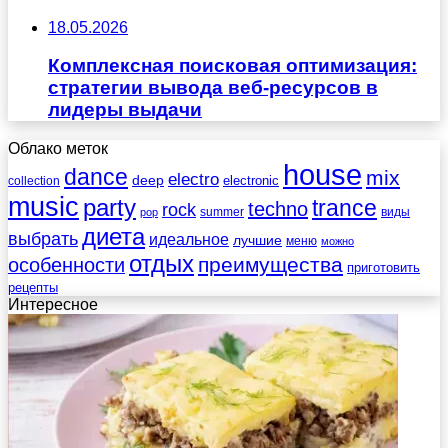
18.05.2026
Комплексная поисковая оптимизация:
стратегии вывода веб-ресурсов в
лидеры выдачи
Облако меток
house
dance
mix
electro
deep
electronic
collection
music
party
trance
techno
rock
summer
виды
pop
диета
выбрать
идеальное
лучшие
меню
можно
отдых
преимущества
особенности
приготовить
рецепты
Интересное