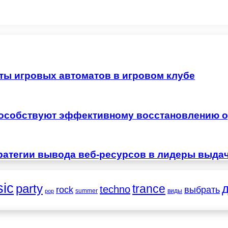
ты игровых автоматов в игровом клубе
особствуют эффективному восстановлению о
ратегии вывода веб-ресурсов в лидеры выда
ic
party
trance
techno
выбрать
rock
summer
виды
pop