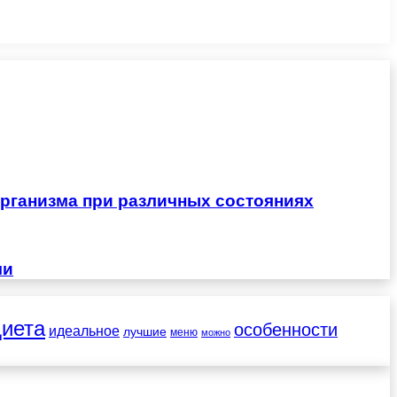
рганизма при различных состояниях
чи
диета
особенности
идеальное
лучшие
меню
можно