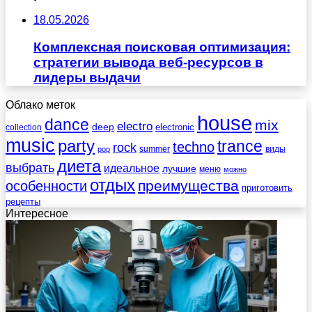
18.05.2026
Комплексная поисковая оптимизация:
стратегии вывода веб-ресурсов в
лидеры выдачи
Облако меток
house
dance
mix
electro
deep
electronic
collection
music
party
trance
techno
rock
summer
виды
pop
диета
выбрать
идеальное
лучшие
меню
можно
отдых
преимущества
особенности
приготовить
рецепты
Интересное