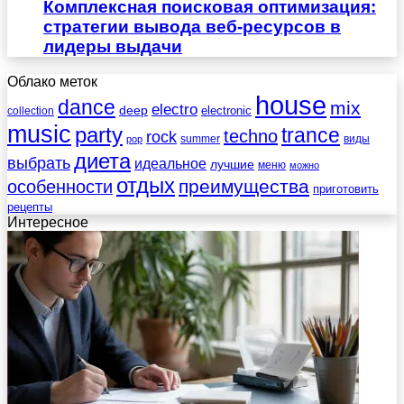
Комплексная поисковая оптимизация:
стратегии вывода веб-ресурсов в
лидеры выдачи
Облако меток
house
dance
mix
electro
deep
electronic
collection
music
party
trance
techno
rock
summer
виды
pop
диета
выбрать
идеальное
лучшие
меню
можно
отдых
преимущества
особенности
приготовить
рецепты
Интересное