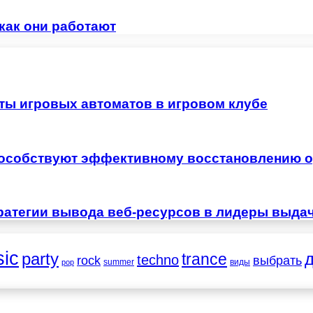
 как они работают
ты игровых автоматов в игровом клубе
особствуют эффективному восстановлению о
ратегии вывода веб-ресурсов в лидеры выда
ic
party
trance
techno
выбрать
rock
summer
виды
pop