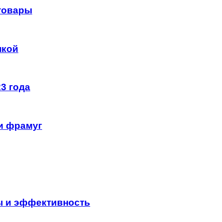
 товары
нкой
3 года
и фрамуг
ы и эффективность