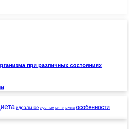
рганизма при различных состояниях
чи
диета
особенности
идеальное
лучшие
меню
можно