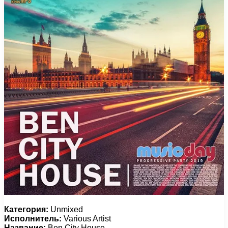
Категория:
Unmixed
Исполнитель:
Various Artist
Название:
Ben City House