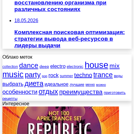
восстановлению организма при
различных состояниях
18.05.2026
Комплексная поисковая оптимизация:
стратегии вывода веб-ресурсов в
лидеры выдачи
Облако меток
house
dance
mix
electro
deep
electronic
collection
music
party
trance
techno
rock
summer
виды
pop
диета
выбрать
идеальное
лучшие
меню
можно
отдых
преимущества
особенности
приготовить
рецепты
Интересное