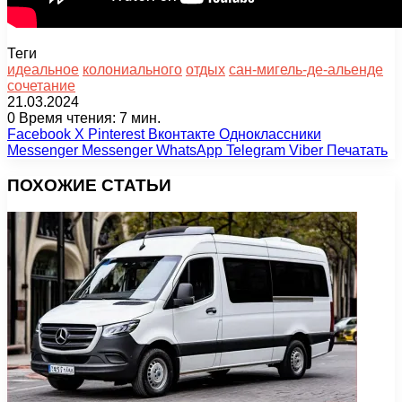
Теги
идеальное
колониального
отдых
сан-мигель-де-альенде
сочетание
21.03.2024
0
Время чтения: 7 мин.
Facebook
X
Pinterest
Вконтакте
Одноклассники
Messenger
Messenger
WhatsApp
Telegram
Viber
Печатать
ПОХОЖИЕ СТАТЬИ