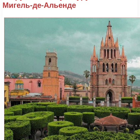
Мигель-де-Альенде