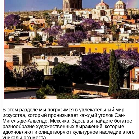
В этом разделе мы погрузимся в увлекательный мир
искусства, который пронизывает каждый уголок Сан-
Мигель-де-Альенде, Мексика. Здесь вы найдете богатое
разнообразие художественных выражений, которые
вдохновляют и олицетворяют культурное наследие этого
уникального места.