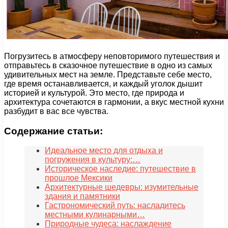
Погрузитесь в атмосферу неповторимого путешествия и
отправьтесь в сказочное путешествие в одно из самых
удивительных мест на земле. Представьте себе место,
где время останавливается, и каждый уголок дышит
историей и культурой. Это место, где природа и
архитектура сочетаются в гармонии, а вкус местной кухни
разбудит в вас все чувства.
Содержание статьи:
Идеальное место для отдыха и
погружения в культуру:…
Историческое наследие: путешествие в
прошлое Мексики
Архитектурные шедевры: изумительные
здания и памятники
Гастрономический путь: насладитесь
местными кулинарными…
Природные чудеса: наслаждение