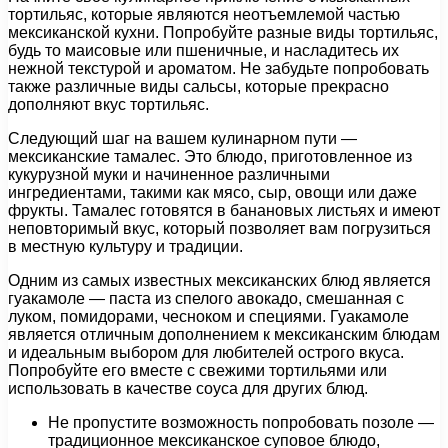
тортильяс, которые являются неотъемлемой частью
мексиканской кухни. Попробуйте разные виды тортильяс,
будь то маисовые или пшеничные, и насладитесь их
нежной текстурой и ароматом. Не забудьте попробовать
также различные виды сальсы, которые прекрасно
дополняют вкус тортильяс.
Следующий шаг на вашем кулинарном пути —
мексиканские тамалес. Это блюдо, приготовленное из
кукурузной муки и начиненное различными
ингредиентами, такими как мясо, сыр, овощи или даже
фрукты. Тамалес готовятся в банановых листьях и имеют
неповторимый вкус, который позволяет вам погрузиться
в местную культуру и традиции.
Одним из самых известных мексиканских блюд является
гуакамоле — паста из спелого авокадо, смешанная с
луком, помидорами, чесноком и специями. Гуакамоле
является отличным дополнением к мексиканским блюдам
и идеальным выбором для любителей острого вкуса.
Попробуйте его вместе с свежими тортильями или
использовать в качестве соуса для других блюд.
Не пропустите возможность попробовать позоле —
традиционное мексиканское суповое блюдо,