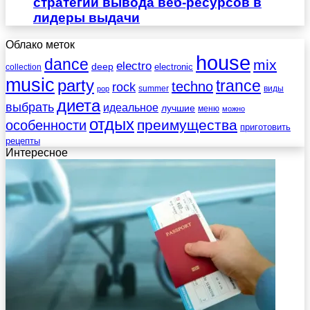
стратегии вывода веб-ресурсов в
лидеры выдачи
Облако меток
house
dance
mix
electro
deep
electronic
collection
music
party
trance
techno
rock
summer
виды
pop
диета
выбрать
идеальное
лучшие
меню
можно
отдых
преимущества
особенности
приготовить
рецепты
Интересное