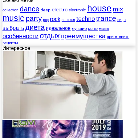
Облако меток
house
dance
mix
electro
deep
electronic
collection
music
party
trance
techno
rock
summer
виды
pop
диета
выбрать
идеальное
лучшие
меню
можно
отдых
преимущества
особенности
приготовить
рецепты
Интересное