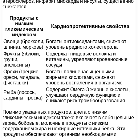
атеросклероз, инфаркт миокарда и инсульт, существенно
снижается.
Продукты с
низким
Кардиопротективные свойства
гликемическим
индексом
Овощи (брокколи,
Богаты антиоксидантами, снижают
шпинат, морковь)
уровень вредного холестерола
Фрукты (яблоки,
Содержат пищевые волокна и
груши,
витамины, укрепляют кровеносные
апельсины)
сосуды
Орехи (грецкие
Богаты полиненасыщенными
орехи, миндаль,
жирными кислотами, снижают
фисташки)
уровень воспаления в организме
Содержит Омега-3 жирные кислоты,
Рыба (лосось,
улучшают сердечную функцию и
сардины, треска)
снижают риск тромбообразования
Помимо указанных продуктов, диета с низким
гликемическим индексом также включает в себя цельные
зерна, бобовые, молочные продукты с низким
содержанием жира и нежирные источники белка. Эти
продукты обеспечивают организм необходимыми